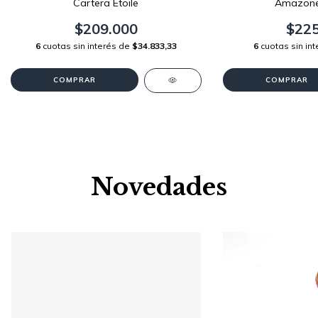
Cartera Ètoile
Amazone
$209.000
$225
6
cuotas sin interés de
$34.833,33
6
cuotas sin in
COMPRAR
COMPRAR
Novedades